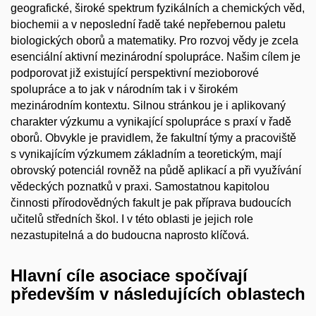
geografické, široké spektrum fyzikálních a chemických věd,
biochemii a v neposlední řadě také nepřebernou paletu
biologických oborů a matematiky. Pro rozvoj vědy je zcela
esenciální aktivní mezinárodní spolupráce. Našim cílem je
podporovat již existující perspektivní mezioborové
spolupráce a to jak v národním tak i v širokém
mezinárodním kontextu. Silnou stránkou je i aplikovaný
charakter výzkumu a vynikající spolupráce s praxí v řadě
oborů. Obvykle je pravidlem, že fakultní týmy a pracoviště
s vynikajícím výzkumem základním a teoretickým, mají
obrovský potenciál rovněž na půdě aplikací a při využívání
vědeckých poznatků v praxi. Samostatnou kapitolou
činnosti přírodovědných fakult je pak příprava budoucích
učitelů středních škol. I v této oblasti je jejich role
nezastupitelná a do budoucna naprosto klíčová.
Hlavní cíle asociace spočívají
především v následujících oblastech