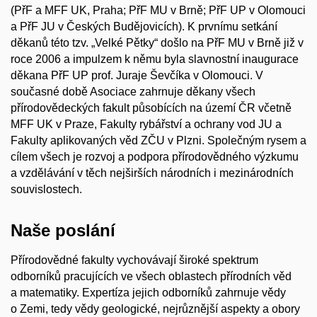
(PřF a MFF UK, Praha; PřF MU v Brně; PřF UP v Olomouci
a PřF JU v Českých Budějovicích). K prvnímu setkání
děkanů této tzv. „Velké Pětky“ došlo na PřF MU v Brně již v
roce 2006 a impulzem k němu byla slavnostní inaugurace
děkana PřF UP prof. Juraje Ševčíka v Olomouci. V
současné době Asociace zahrnuje děkany všech
přírodovědeckých fakult působících na území ČR včetně
MFF UK v Praze, Fakulty rybářství a ochrany vod JU a
Fakulty aplikovaných věd ZČU v Plzni. Společným rysem a
cílem všech je rozvoj a podpora přírodovědného výzkumu
a vzdělávání v těch nejširších národních i mezinárodních
souvislostech.
Naše poslání
Přírodovědné fakulty vychovávají široké spektrum
odborníků pracujících ve všech oblastech přírodních věd
a matematiky. Expertíza jejich odborníků zahrnuje vědy
o Zemi, tedy vědy geologické, nejrůznější aspekty a obory